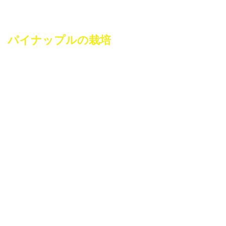
パイナップルの栽培
パイナップルを育てて収穫するには、知識と時間と多大な
忍耐力が必要です。栽培のほとんどの工程が機械化できな
いので、手作業で行われます。
第一に環境が整っていることが大切です。ハワイのパイナ
ップル栽培は大半が山の間もしくは周辺の広大な平地で行
われています。標高はだいたいどこも900メートル以下
で、夜間は涼しく、晴天の日が多く、日中の気温が20℃か
ら30℃の間の場所が適しています。
パイナップルは手で収穫されます。最初にできる一番果は
収穫までに18～20ヵ月かかります。次にできる二番果は
さらに15ヵ月かかり収穫されます。収穫の時、労働者は列