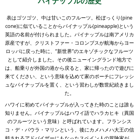
パイナップルの歴史
表はゴツゴツ、中は甘いこのフルーツ。松ぼっくり(pine
cone)に似ていることからパイナップル(pineapple)という
英語の名前が付けられました。パイナップルは南アメリカ
原産ですが、クリストファー・コロンブスが航海からヨー
ロッパに戻った時に、”新世界”のエキゾチックなフルーツ
として紹介しました。その後ニューイングランド地方で
は、船乗りが外国の港から戻ると、家に帰ったので遊びに
来てください、という意味を込めて家のポーチにフレッシ
ュなパイナップルを置く、という習わしが数世紀続きまし
た。
ハワイに初めてパイナップルが入ってきた時のことは誰も
知りません。パイナップルはハワイ語でハラカヒキ（異国
のフルーツという意味）と呼ばれています。フランシス
コ・デ・パウラ・マリンという、後にカメハメハ大王の信
頼されるアドバイザーにもなったスペイン人の冒険家が、